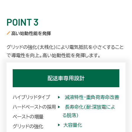
POINT 3
高い始動性能を発揮
グリッドの強化(太桟化)により電気抵抗を小さくすること
で導電性を向上。高い始動性能を発揮します。
配送車専用設計
ハイブリッドタイプ
▶︎
減液特性・重負荷寿命改善
ハードペーストの採用
▶︎
長寿命化(耐:深放電によ
る脱落)
ペーストの増量
▶︎
大容量化
グリッドの強化