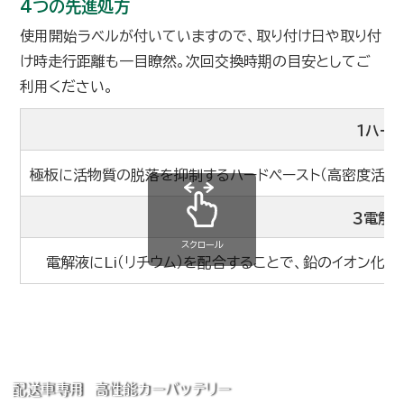
4つの先進処方
使用開始ラベルが付いていますので、取り付け日や取り付
け時走行距離も一目瞭然。次回交換時期の目安としてご
利用ください。
１ハー
極板に活物質の脱落を抑制するハードペースト（高密度活物
３電解
スクロール
電解液にLi（リチウム）を配合することで、鉛のイオン化を
配送車専用 高性能カーバッテリー