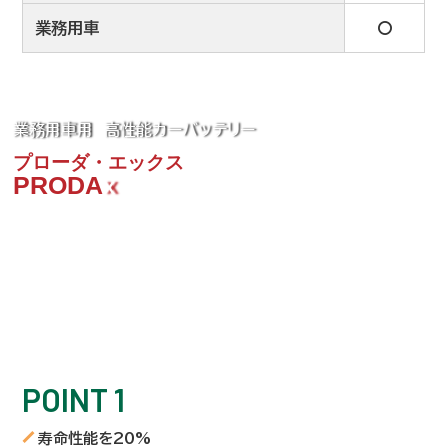
業務用車
〇
業務用車用 高性能カーバッテリー
プローダ・エックス
PRODA
X
小型商用車から大型バスまで
幅広い業務用車両や建設機械に対応。
ハイブリット極板構成を採用し、
業務用車特有の連続走行や
激しい振動下でも高い信頼性を維持！
POINT 1
寿命性能を20%