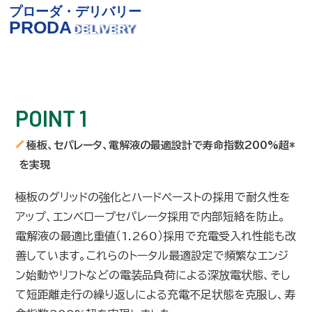
プローダ・デリバリー
PRODA
DELIVERY
アイドリングストップや短距離のSTOP＆GOなど、
配送車特有の使用環境に対応！
POINT 1
極板、セパレータ、電解液の最適設計で寿命指数200%超*
を実現
極板のグリッドの強化とハードペーストの採用で耐久性を
アップ、エンベロープセパレータ採用で内部短絡を防止。
電解液の最適比重値（1.260）採用で充電受入れ性能も改
善しています。これらのトータル最適設定で頻繁なエンジ
ン始動やリフトなどの電装品負荷による深放電状態、そし
て短距離走行の繰り返しによる充電不足状態を克服し、寿