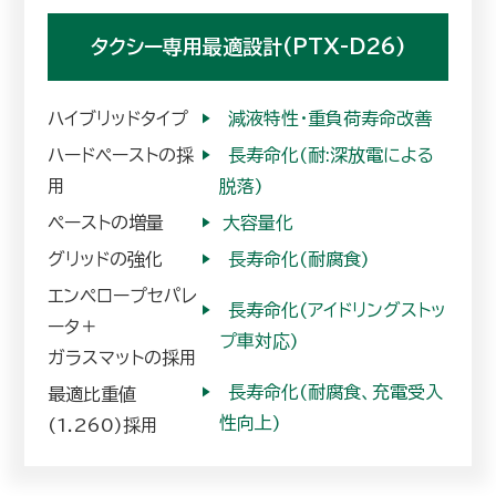
タクシー専用最適設計
(PTX-D26)
ハイブリッドタイプ
▶︎
減液特性・重負荷寿命改善
ハードペーストの採
▶︎
長寿命化(耐:深放電による
用
脱落)
ペーストの増量
▶︎
大容量化
グリッドの強化
▶︎
長寿命化(耐腐食)
エンペロープセパレ
▶︎
長寿命化(アイドリングストッ
ータ＋
プ車対応)
ガラスマットの採用
▶︎
長寿命化(耐腐食、充電受入
最適比重値
性向上)
(1.260)採用