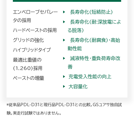
エンベローブセパレー
▶︎
長寿命化(短絡防止)
タの採用
▶︎
長寿命化(耐:深放電によ
ハードペーストの採用
る脱落)
グリッドの強化
▶︎
長寿命化(耐腐食)・高始
動性能
ハイブリッドタイプ
▶︎
減液特性・重負荷寿命改
最適比重値の
善
(1.260)採用
▶︎
充電受入性能の向上
ペーストの増量
▶︎
大容量化
*従来品PDL-D31と現行品PDL-D31との比較。GSユアサ独自試
験。実走行試験ではありません。